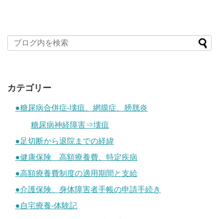
カテゴリー
●糖尿病合併症-壊疽、網膜症、膀胱炎
糖尿病神経障害⇒壊疽
●足切断から退院までの経緯
●健康保険 高額療養費、特定疾病
●高額療養費制度の適用期間と支給
●介護保険、身体障害者手帳の申請手続き
●自宅療養-体験記