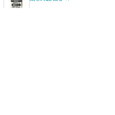
血糖値測定器メディセーフフィットの故
障・測定値異常の点検修理
毎日あんこを食べると糖尿病になる？食材
を選べば血糖値も下がる！
足の血の流れを良くすると壊疽を防げる？
下肢閉塞性動脈硬化症