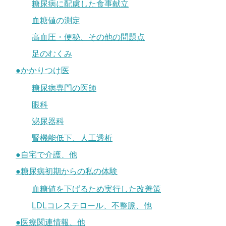
糖尿病に配慮した食事献立
血糖値の測定
高血圧・便秘、その他の問題点
足のむくみ
●かかりつけ医
糖尿病専門の医師
眼科
泌尿器科
腎機能低下、人工透析
●自宅で介護、他
●糖尿病初期からの私の体験
血糖値を下げるため実行した改善策
LDLコレステロール、不整脈、他
●医療関連情報、他