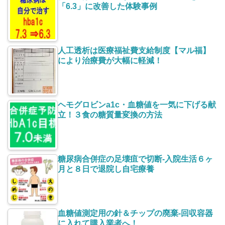
「6.3」に改善した体験事例
人工透析は医療福祉費支給制度【マル福】
により治療費が大幅に軽減！
ヘモグロビンa1c・血糖値を一気に下げる献
立！３食の糖質量変換の方法
糖尿病合併症の足壊疽で切断-入院生活６ヶ
月と８日で退院し自宅療養
血糖値測定用の針＆チップの廃棄-回収容器
に入れて購入業者へ！