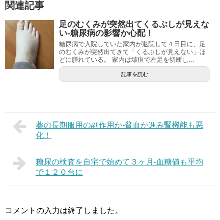
関連記事
足のむくみが突然出てくるぶしが見えな
い-糖尿病の影響か心配！
糖尿病で入院していた家内が退院して４日目に、足
のむくみが突然出てきて「くるぶしが見えない」ほ
どに腫れている。 家内は壊疽で左足を切断し...
記事を読む
薬の長期服用の副作用か-貧血が進み腎機能も悪
化！
糖尿の検査を自宅で始めて３ヶ月-血糖値も平均
で１２０台に
コメントの入力は終了しました。