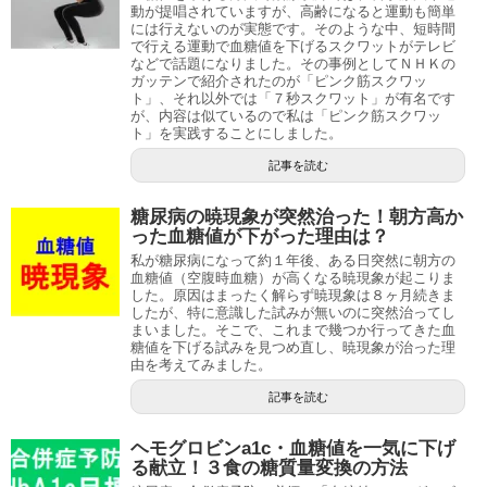
動が提唱されていますが、高齢になると運動も簡単
には行えないのが実態です。そのような中、短時間
で行える運動で血糖値を下げるスクワットがテレビ
などで話題になりました。その事例としてＮＨＫの
ガッテンで紹介されたのが「ピンク筋スクワッ
ト」、それ以外では「７秒スクワット」が有名です
が、内容は似ているので私は「ピンク筋スクワッ
ト」を実践することにしました。
記事を読む
糖尿病の暁現象が突然治った！朝方高か
った血糖値が下がった理由は？
私が糖尿病になって約１年後、ある日突然に朝方の
血糖値（空腹時血糖）が高くなる暁現象が起こりま
した。原因はまったく解らず暁現象は８ヶ月続きま
したが、特に意識した試みが無いのに突然治ってし
まいました。そこで、これまで幾つか行ってきた血
糖値を下げる試みを見つめ直し、暁現象が治った理
由を考えてみました。
記事を読む
ヘモグロビンa1c・血糖値を一気に下げ
る献立！３食の糖質量変換の方法