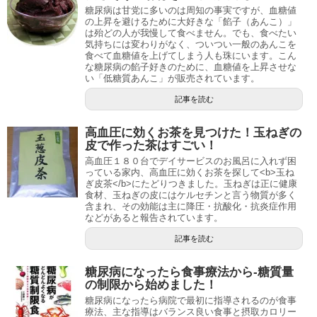
糖尿病は甘党に多いのは周知の事実ですが、血糖値
の上昇を避けるために大好きな「餡子（あんこ）」
は殆どの人が我慢して食べません。でも、食べたい
気持ちには変わりがなく、ついつい一般のあんこを
食べて血糖値を上げてしまう人も珠にいます。こん
な糖尿病の餡子好きのために、血糖値を上昇させな
い「低糖質あんこ」が販売されています。
記事を読む
高血圧に効くお茶を見つけた！玉ねぎの
皮で作った茶はすごい！
高血圧１８０台でデイサービスのお風呂に入れず困
っている家内、高血圧に効くお茶を探して<b>玉ね
ぎ皮茶</b>にたどりつきました。玉ねぎは正に健康
食材、玉ねぎの皮にはケルセチンと言う物質が多く
含まれ、その効能は主に降圧・抗酸化・抗炎症作用
などがあると報告されています。
記事を読む
糖尿病になったら食事療法から-糖質量
の制限から始めました！
糖尿病になったら病院で最初に指導されるのが食事
療法、主な指導はバランス良い食事と摂取カロリー