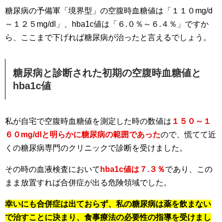
糖尿病の予備軍「境界型」の空腹時血糖値は「１１０mg/d
～１２５mg/dl」、hba1c値は「６.０％～６.４％」ですか
ら、ここまで下げれば糖尿病が治ったと言えるでしょう。
糖尿病と診断された初期の空腹時血糖値と
hba1c値
私が自宅で空腹時血糖値を測定した時の数値は
１５０～１
６０mg/dlと明らかに糖尿病の範囲であった
ので、慌てて近
くの糖尿病専門のクリニックで診断を受けました。
その時の血液検査において
hba1c値は７.３％
であり、この
まま放置すれば合併症が出る危険領域でした。
幸いにも合併症は出ておらず、私の糖尿病は薬を飲まない
で治すことに決まり、食事療法の必要性の指導を受けまし