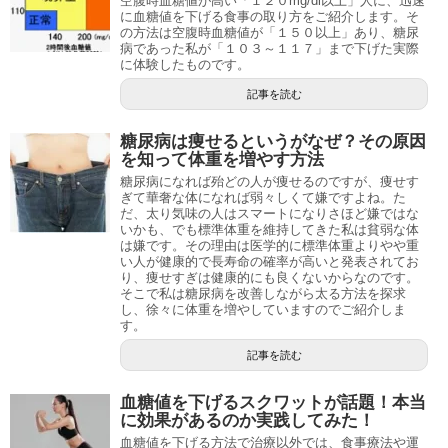
空腹時血糖値が高い「１２０mg/dl以上」人に、迅速
に血糖値を下げる食事の取り方をご紹介します。そ
の方法は空腹時血糖値が「１５０以上」あり、糖尿
病であった私が「１０３～１１７」まで下げた実際
に体験したものです。
記事を読む
糖尿病は痩せるというがなぜ？その原因
を知って体重を増やす方法
糖尿病になれば殆どの人が痩せるのですが、痩せす
ぎて華奢な体になれば弱々しくて嫌ですよね。た
だ、太り気味の人はスマートになりさほど嫌ではな
いかも、でも標準体重を維持してきた私は貧弱な体
は嫌です。その理由は医学的に標準体重よりやや重
い人が健康的で長寿命の確率が高いと発表されてお
り、痩せすぎは健康的にも良くないからなのです。
そこで私は糖尿病を改善しながら太る方法を探求
し、徐々に体重を増やしていますのでご紹介しま
す。
記事を読む
血糖値を下げるスクワットが話題！本当
に効果があるのか実践してみた！
血糖値を下げる方法で治療以外では、食事療法や運