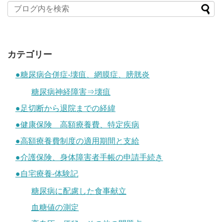
カテゴリー
●糖尿病合併症-壊疽、網膜症、膀胱炎
糖尿病神経障害⇒壊疽
●足切断から退院までの経緯
●健康保険 高額療養費、特定疾病
●高額療養費制度の適用期間と支給
●介護保険、身体障害者手帳の申請手続き
●自宅療養-体験記
糖尿病に配慮した食事献立
血糖値の測定