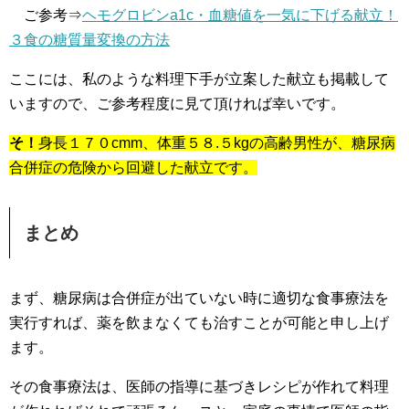
ご参考⇒
ヘモグロビンa1c・血糖値を一気に下げる献立！
３食の糖質量変換の方法
ここには、私のような料理下手が立案した献立も掲載して
いますので、ご参考程度に見て頂ければ幸いです。
そ！
身長１７０cmm、体重５８.５kgの高齢男性が、糖尿病
合併症の危険から回避した献立です。
まとめ
まず、糖尿病は合併症が出ていない時に適切な食事療法を
実行すれば、薬を飲まなくても治すことが可能と申し上げ
ます。
その食事療法は、医師の指導に基づきレシピが作れて料理