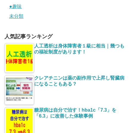
●趣味
未分類
人気記事ランキング
人工透析は身体障害者１級に相当｜幾つも
の福祉制度があります！
クレアチニンは薬の副作用で上昇し腎臓病
になることもある？
糖尿病は自分で治す！hba1c「7.3」を
「6.3」に改善した体験事例