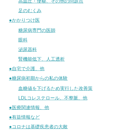
高血圧・便秘、その他の問題点
足のむくみ
●かかりつけ医
糖尿病専門の医師
眼科
泌尿器科
腎機能低下、人工透析
●自宅で介護、他
●糖尿病初期からの私の体験
血糖値を下げるため実行した改善策
LDLコレステロール、不整脈、他
●医療関連情報、他
●有益情報など
●コロナは基礎疾患者の大敵