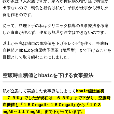
我が家は３人家族ですが、家内が糖尿病の合併症で料理が
出来ないので、朝食と昼食は私が、子供が仕事から帰り夕
食を作るのです。
従って、料理下手の私はクリニック指導の食事療法を考慮
した食事が作れず、夕食も無理な注文はできないのです。
以上から私は独自の血糖値を下げるレシピを作り、空腹時
血糖値とhba1cを糖尿病予備軍（境界型）まで下げることを
目標として取り組むことにしました。
空腹時血糖値とhba1cを下げる食事療法
私が立案して実施した食事療法によって
hba1c値は当初
「７.３％」でしたが現在は「６.３％」まで下がり、空腹時
血糖値も「１５０mg/dl～１６０mg/dl」から「１０３
mg/dl～１１７mg/dl」まで下がっています。