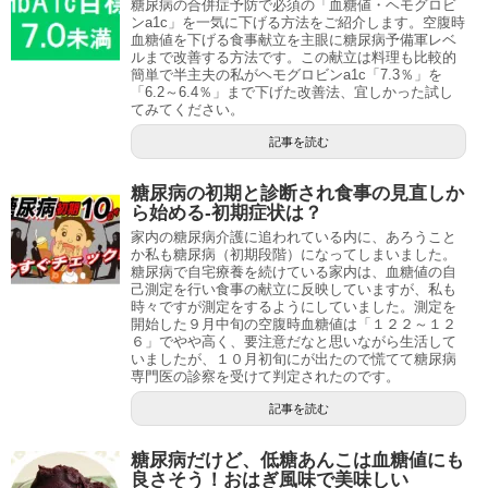
糖尿病の合併症予防で必須の「血糖値・ヘモグロビ
ンa1c」を一気に下げる方法をご紹介します。空腹時
血糖値を下げる食事献立を主眼に糖尿病予備軍レベ
ルまで改善する方法です。この献立は料理も比較的
簡単で半主夫の私がヘモグロビンa1c「7.3％」を
「6.2～6.4％」まで下げた改善法、宜しかった試し
てみてください。
記事を読む
糖尿病の初期と診断され食事の見直しか
ら始める-初期症状は？
家内の糖尿病介護に追われている内に、あろうこと
か私も糖尿病（初期段階）になってしまいました。
糖尿病で自宅療養を続けている家内は、血糖値の自
己測定を行い食事の献立に反映していますが、私も
時々ですが測定をするようにしていました。測定を
開始した９月中旬の空腹時血糖値は「１２２～１２
６」でやや高く、要注意だなと思いながら生活して
いましたが、１０月初旬にが出たので慌てて糖尿病
専門医の診察を受けて判定されたのです。
記事を読む
糖尿病だけど、低糖あんこは血糖値にも
良さそう！おはぎ風味で美味しい