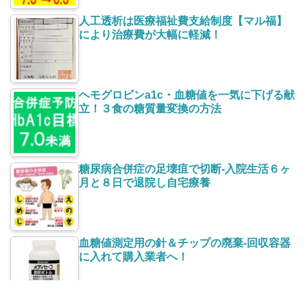
人工透析は医療福祉費支給制度【マル福】
により治療費が大幅に軽減！
ヘモグロビンa1c・血糖値を一気に下げる献
立！３食の糖質量変換の方法
糖尿病合併症の足壊疽で切断-入院生活６ヶ
月と８日で退院し自宅療養
血糖値測定用の針＆チップの廃棄-回収容器
に入れて購入業者へ！