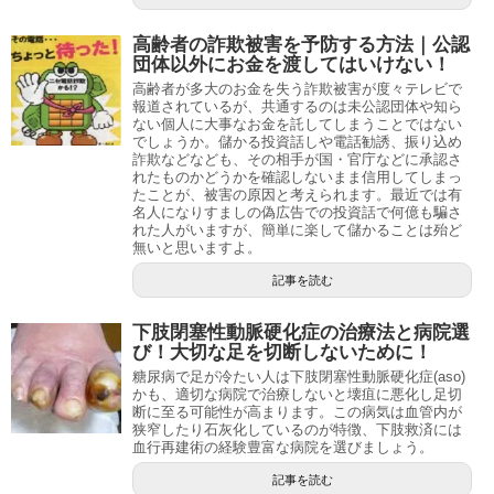
高齢者の詐欺被害を予防する方法｜公認
団体以外にお金を渡してはいけない！
高齢者が多大のお金を失う詐欺被害が度々テレビで
報道されているが、共通するのは未公認団体や知ら
ない個人に大事なお金を託してしまうことではない
でしょうか。儲かる投資話しや電話勧誘、振り込め
詐欺などなども、その相手が国・官庁などに承認さ
れたものかどうかを確認しないまま信用してしまっ
たことが、被害の原因と考えられます。最近では有
名人になりすましの偽広告での投資話で何億も騙さ
れた人がいますが、簡単に楽して儲かることは殆ど
無いと思いますよ。
記事を読む
下肢閉塞性動脈硬化症の治療法と病院選
び！大切な足を切断しないために！
糖尿病で足が冷たい人は下肢閉塞性動脈硬化症(aso)
かも、適切な病院で治療しないと壊疽に悪化し足切
断に至る可能性が高まります。この病気は血管内が
狭窄したり石灰化しているのが特徴、下肢救済には
血行再建術の経験豊富な病院を選びましょう。
記事を読む