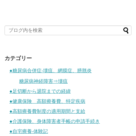
カテゴリー
●糖尿病合併症-壊疽、網膜症、膀胱炎
糖尿病神経障害⇒壊疽
●足切断から退院までの経緯
●健康保険 高額療養費、特定疾病
●高額療養費制度の適用期間と支給
●介護保険、身体障害者手帳の申請手続き
●自宅療養-体験記