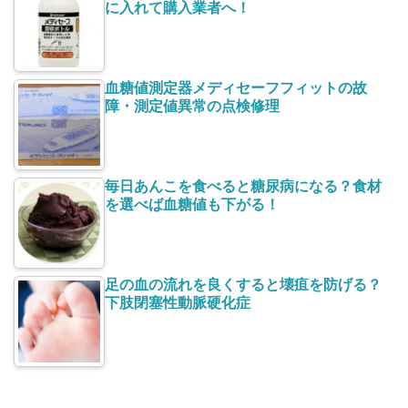
に入れて購入業者へ！
血糖値測定器メディセーフフィットの故
障・測定値異常の点検修理
毎日あんこを食べると糖尿病になる？食材
を選べば血糖値も下がる！
足の血の流れを良くすると壊疽を防げる？
下肢閉塞性動脈硬化症