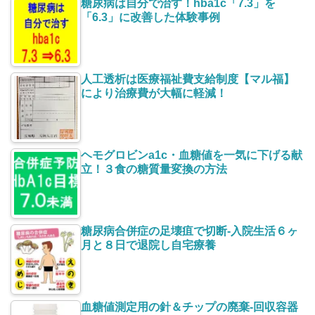
糖尿病は自分で治す！hba1c「7.3」を
「6.3」に改善した体験事例
人工透析は医療福祉費支給制度【マル福】
により治療費が大幅に軽減！
ヘモグロビンa1c・血糖値を一気に下げる献
立！３食の糖質量変換の方法
糖尿病合併症の足壊疽で切断-入院生活６ヶ
月と８日で退院し自宅療養
血糖値測定用の針＆チップの廃棄-回収容器