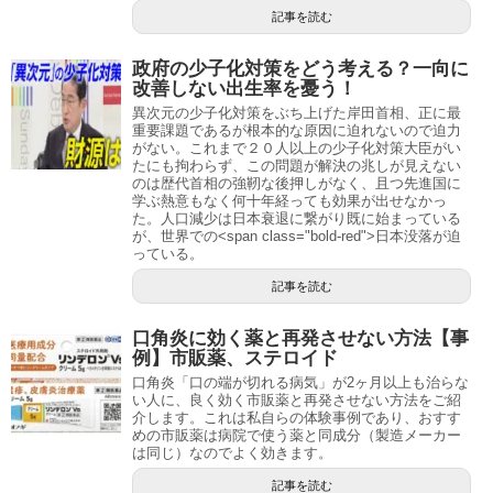
記事を読む
政府の少子化対策をどう考える？一向に
改善しない出生率を憂う！
異次元の少子化対策をぶち上げた岸田首相、正に最
重要課題であるが根本的な原因に迫れないので迫力
がない。これまで２０人以上の少子化対策大臣がい
たにも拘わらず、この問題が解決の兆しが見えない
のは歴代首相の強靭な後押しがなく、且つ先進国に
学ぶ熱意もなく何十年経っても効果が出せなかっ
た。人口減少は日本衰退に繋がり既に始まっている
が、世界での<span class="bold-red">日本没落が迫
っている。
記事を読む
口角炎に効く薬と再発させない方法【事
例】市販薬、ステロイド
口角炎「口の端が切れる病気」が2ヶ月以上も治らな
い人に、良く効く市販薬と再発させない方法をご紹
介します。これは私自らの体験事例であり、おすす
めの市販薬は病院で使う薬と同成分（製造メーカー
は同じ）なのでよく効きます。
記事を読む