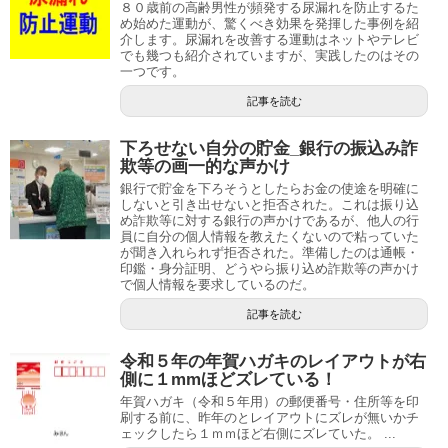
８０歳前の高齢男性が頻発する尿漏れを防止するた
め始めた運動が、驚くべき効果を発揮した事例を紹
介します。尿漏れを改善する運動はネットやテレビ
でも幾つも紹介されていますが、実践したのはその
一つです。
記事を読む
下ろせない自分の貯金_銀行の振込み詐
欺等の画一的な声かけ
銀行で貯金を下ろそうとしたらお金の使途を明確に
しないと引き出せないと拒否された。これは振り込
め詐欺等に対する銀行の声かけであるが、他人の行
員に自分の個人情報を教えたくないので粘っていた
が聞き入れられず拒否された。準備したのは通帳・
印鑑・身分証明、どうやら振り込め詐欺等の声かけ
で個人情報を要求しているのだ。
記事を読む
令和５年の年賀ハガキのレイアウトが右
側に１mmほどズレている！
年賀ハガキ（令和５年用）の郵便番号・住所等を印
刷する前に、昨年のとレイアウトにズレが無いかチ
ェックしたら１ｍｍほど右側にズレていた。 ...