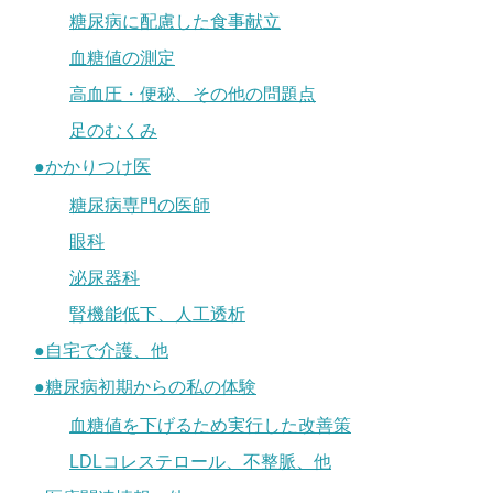
糖尿病に配慮した食事献立
血糖値の測定
高血圧・便秘、その他の問題点
足のむくみ
●かかりつけ医
糖尿病専門の医師
眼科
泌尿器科
腎機能低下、人工透析
●自宅で介護、他
●糖尿病初期からの私の体験
血糖値を下げるため実行した改善策
LDLコレステロール、不整脈、他