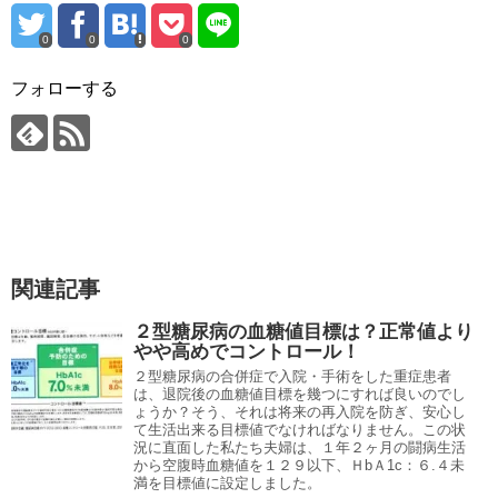
0
0
0
フォローする
関連記事
２型糖尿病の血糖値目標は？正常値より
やや高めでコントロール！
２型糖尿病の合併症で入院・手術をした重症患者
は、退院後の血糖値目標を幾つにすれば良いのでし
ょうか？そう、それは将来の再入院を防ぎ、安心し
て生活出来る目標値でなければなりません。この状
況に直面した私たち夫婦は、１年２ヶ月の闘病生活
から空腹時血糖値を１２９以下、ＨbＡ1c：６.４未
満を目標値に設定しました。