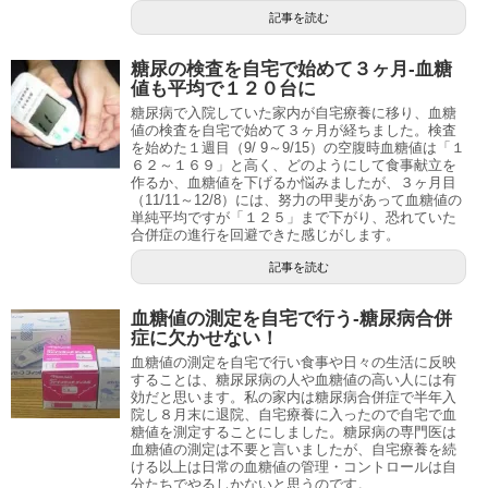
記事を読む
糖尿の検査を自宅で始めて３ヶ月-血糖
値も平均で１２０台に
糖尿病で入院していた家内が自宅療養に移り、血糖
値の検査を自宅で始めて３ヶ月が経ちました。検査
を始めた１週目（9/ 9～9/15）の空腹時血糖値は「１
６２～１６９」と高く、どのようにして食事献立を
作るか、血糖値を下げるか悩みましたが、３ヶ月目
（11/11～12/8）には、努力の甲斐があって血糖値の
単純平均ですが「１２５」まで下がり、恐れていた
合併症の進行を回避できた感じがします。
記事を読む
血糖値の測定を自宅で行う-糖尿病合併
症に欠かせない！
血糖値の測定を自宅で行い食事や日々の生活に反映
することは、糖尿尿病の人や血糖値の高い人には有
効だと思います。私の家内は糖尿病合併症で半年入
院し８月末に退院、自宅療養に入ったので自宅で血
糖値を測定することにしました。糖尿病の専門医は
血糖値の測定は不要と言いましたが、自宅療養を続
ける以上は日常の血糖値の管理・コントロールは自
分たちでやるしかないと思うのです。