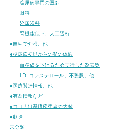
糖尿病専門の医師
眼科
泌尿器科
腎機能低下、人工透析
●自宅で介護、他
●糖尿病初期からの私の体験
血糖値を下げるため実行した改善策
LDLコレステロール、不整脈、他
●医療関連情報、他
●有益情報など
●コロナは基礎疾患者の大敵
●趣味
未分類