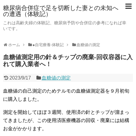
糖尿病合併症で足を切断した妻との未知へ
の遭遇（体験記）
これは高齢夫婦の体験記、糖尿病予防や合併症の参考になれば幸
いです。
ホーム
●自宅療養-体験記
血糖値の測定
血糖値測定用の針＆チップの廃棄-回収容器に入
れて購入業者へ！
2023/9/17
血糖値の測定
血糖値の自己測定のためテルモの血糖値測定器を９月初旬
に購入しました。
測定を開始してほぼ３週間、使用済の針とチップが溜まっ
てきましたが、この使用済医療機器の回収・廃棄には結構
お金がかかります。