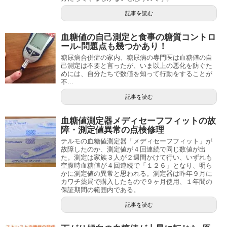
記事を読む
血糖値の自己測定と食事の糖質コントロ
ール-問題点も幾つかあり！
糖尿病合併症の家内、糖尿病の専門医は血糖値の自
己測定は不要と言ったが、いま以上の悪化を防ぐた
めには、自分たちで数値を知って行動をすることが
不...
記事を読む
血糖値測定器メディセーフフィットの故
障・測定値異常の点検修理
テルモの血糖値測定器「メディセーフフィット」が
故障したのか、測定値が４回連続で同じ数値が出
た。測定は家族３人が２週間かけて行い、いずれも
空腹時血糖値が４回連続で「１２６」となり、明ら
かに測定値の異常と思われる。測定器は昨年９月に
カワチ薬局で購入したもので９ヶ月使用、１年間の
保証期間の範囲内である。
記事を読む