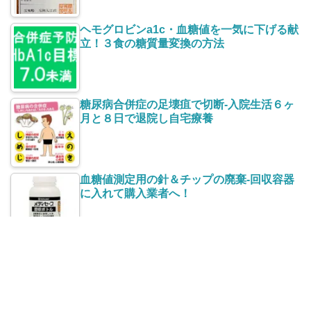
ヘモグロビンa1c・血糖値を一気に下げる献
立！３食の糖質量変換の方法
糖尿病合併症の足壊疽で切断-入院生活６ヶ
月と８日で退院し自宅療養
血糖値測定用の針＆チップの廃棄-回収容器
に入れて購入業者へ！
血糖値測定器メディセーフフィットの故
障・測定値異常の点検修理