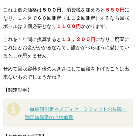
これ１個の価格は
５００円
、消費税を加えると
５５０円
に
なり、１ヶ月で６０回測定（１日２回測定）するなら回収
ボトルは２個必要となり
１１００円
かかります。
これを１年間に換算すると
１３，２００円
になり、廃棄に
これほどお金がかかるなんて、誰かがべらぼうに儲けてい
るとしか思えません。
せめて回収容器を倍の大きさにして値段を下げることは出
来ないものでしょうかね？
【関連記事】
血糖値測定器メディセーフフィットの故障・
測定値異常の点検修理