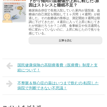
下がり傾向の血糖値が上昇に転じた-原
因はストレスと睡眠不足？
糖尿病合併症で長期入院していた家内が退院後、血
糖値の自己測定を開始して１ヶ月間（４週間）が経
過した。その血糖値の推移は、測定開始３週間は順
調に下げてきたが、４週目に入って上昇に転じてき
たが何故だろうか？この間、食事献立や生活週間も
特に変わっていないのに、上昇に転じたので焦りを
感じている。
記事を読む
国民健康保険の高額療養費（医療費）制度と支
給について！
不整脈＆狭心症の薬はいつまで飲むの-転院した
病院で判断できない不思議！