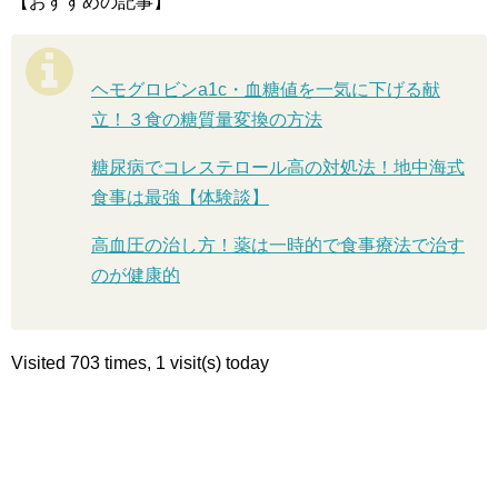
【おすすめの記事】
ヘモグロビンa1c・血糖値を一気に下げる献
立！３食の糖質量変換の方法
糖尿病でコレステロール高の対処法！地中海式
食事は最強【体験談】
高血圧の治し方！薬は一時的で食事療法で治す
のが健康的
Visited 703 times, 1 visit(s) today