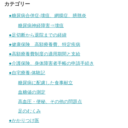
カテゴリー
●糖尿病合併症-壊疽、網膜症、膀胱炎
糖尿病神経障害⇒壊疽
●足切断から退院までの経緯
●健康保険 高額療養費、特定疾病
●高額療養費制度の適用期間と支給
●介護保険、身体障害者手帳の申請手続き
●自宅療養-体験記
糖尿病に配慮した食事献立
血糖値の測定
高血圧・便秘、その他の問題点
足のむくみ
●かかりつけ医