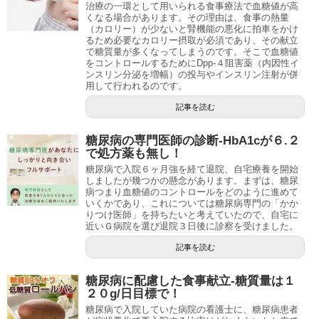
治療の一環として用いられる食事療法で血糖値が高
くなる場合があります。その理由は、食事の熱量
（カロリー）が少ないと腎機能の悪化に拍車をかけ
るため必要なカロリー摂取が必須であり、その献立
で糖質量が多くなってしまうのです。そこで血糖値
をコントロールするためにDpp-４阻害薬（内因性イ
ンスリン分泌を増幅）の投与やインスリン注射が併
用して行われるのです。
記事を読む
糖尿病の専門医師の診断-HbA1cが６.２
で処方薬も無し！
糖尿病で入院６ヶ月強を経て退院、自宅療養を開始
しましたが幾つかの懸念があります。まずは、糖尿
病つまり血糖値のコントロールをどのように進めて
いくかであり、これについては糖尿病専門の「かか
りつけ医師」を持ちたいと考えていたので、自宅に
近いＧ病院を選び退院３日後に診察を受けました。
記事を読む
糖尿病に配慮した食事献立-糖質量は１
２０g/日目標で！
糖尿病で入院していた病院の看護士に、糖尿病患者