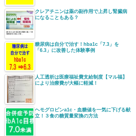
クレアチニンは薬の副作用で上昇し腎臓病
になることもある？
糖尿病は自分で治す！hba1c「7.3」を
「6.3」に改善した体験事例
人工透析は医療福祉費支給制度【マル福】
により治療費が大幅に軽減！
ヘモグロビンa1c・血糖値を一気に下げる献
立！３食の糖質量変換の方法