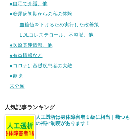
●自宅で介護、他
●糖尿病初期からの私の体験
血糖値を下げるため実行した改善策
LDLコレステロール、不整脈、他
●医療関連情報、他
●有益情報など
●コロナは基礎疾患者の大敵
●趣味
未分類
人気記事ランキング
人工透析は身体障害者１級に相当｜幾つも
の福祉制度があります！