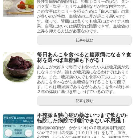
慢性腎臓病の病院食は、摂取カロリーの設定、タン
パク質・塩分・カリウム制限などが主な内容です。
この食事はカロリーを摂るために「白米ご飯」の量
が多いのが特徴、血糖値の上昇が起こり易いので
す。従って、腎臓には良くても糖尿にはマイナス効
果、自宅においては病院食は踏襲できず、血糖値の
上昇を抑える方法が必要なのです。
記事を読む
毎日あんこを食べると糖尿病になる？食
材を選べば血糖値も下がる！
あんこが大好きで毎日でも食べたい人は糖尿病が気
になりますが、誰もが糖尿病になるわけではありま
せん。また、糖尿病の人でも食事の工夫によって、
あんこを食べながら血糖値を下げることも可能で
す。これは糖尿病でありながらあんこを食べ続け早
２年の体験に基づき申し上げているのです。
記事を読む
不整脈＆狭心症の薬はいつまで飲むの-
転院した病院で判断できない不思議！
糖尿病の家内が、かかりつけのＧ糖尿病専門病院
</b>で２回目の受診（１０月１日）をして、血液、
心電図、レントゲン検査を行いました。検査結果で