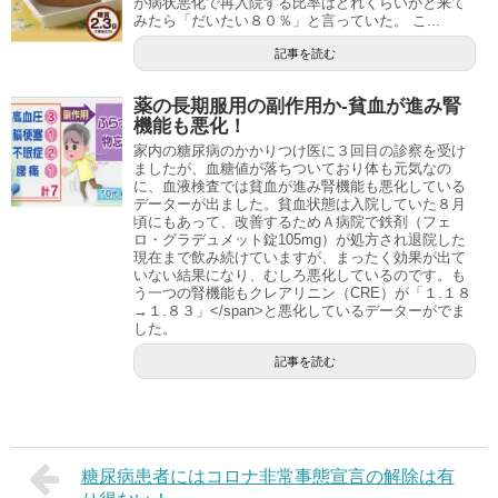
が病状悪化で再入院する比率はどれくらいかと来て
みたら「だいたい８０％」と言っていた。 こ...
記事を読む
薬の長期服用の副作用か-貧血が進み腎
機能も悪化！
家内の糖尿病のかかりつけ医に３回目の診察を受け
ましたが、血糖値が落ちついており体も元気なの
に、血液検査では貧血が進み腎機能も悪化している
データーが出ました。貧血状態は入院していた８月
頃にもあって、改善するためＡ病院で鉄剤（フェ
ロ・グラデュメット錠105mg）が処方され退院した
現在まで飲み続けていますが、まったく効果が出て
いない結果になり、むしろ悪化しているのです。も
う一つの腎機能もクレアリニン（CRE）が「１.１８
→１.８３」</span>と悪化しているデーターがでま
した。
記事を読む
糖尿病患者にはコロナ非常事態宣言の解除は有