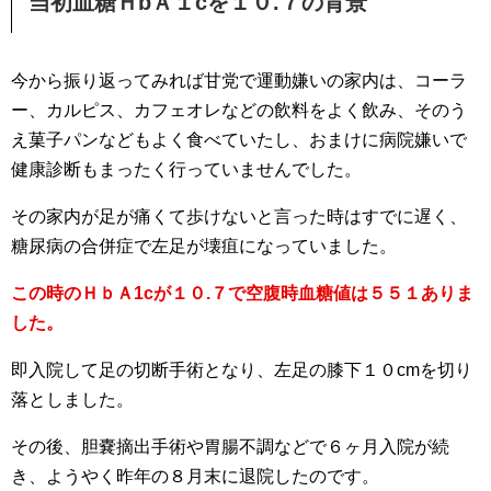
当初血糖ＨbＡ１cを１０.７の背景
今から振り返ってみれば甘党で運動嫌いの家内は、コーラ
ー、カルピス、カフェオレなどの飲料をよく飲み、そのう
え菓子パンなどもよく食べていたし、おまけに病院嫌いで
健康診断もまったく行っていませんでした。
その家内が足が痛くて歩けないと言った時はすでに遅く、
糖尿病の合併症で左足が壊疽になっていました。
この時のＨｂＡ1cが１０.７で空腹時血糖値は５５１ありま
した。
即入院して足の切断手術となり、左足の膝下１０cmを切り
落としました。
その後、胆嚢摘出手術や胃腸不調などで６ヶ月入院が続
き、ようやく昨年の８月末に退院したのです。