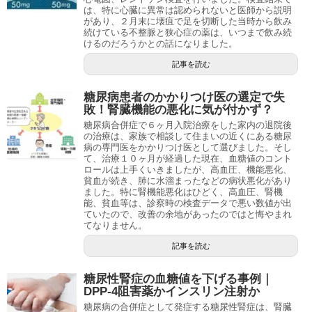
は、特に心臓に異常は認められないと医師から説明
があり、２月末に壊疽で足を切断した当時から飲み
続けている不整脈と狭心症の薬は、いつまで飲み続
けるのだろうかとの話になりました。
記事を読む
糖尿病患者のかかりつけ医の選定で失
敗！腎臓機能の悪化に気が付かず？
糖尿病合併症で６ヶ月入院治療をした家内の退院後
の治療は、家族で相談して住まいの近くにある糖尿
病の専門医をかかりつけ医として選びました。そし
て、治療１０ヶ月が経過した現在、血糖値のコント
ロールは上手くいきましたが、高血圧、機能悪化、
貧血が続き、肺に水溜まったなどの病状悪化があり
ました。特に腎機能悪化はひどく、高血圧、腎機
能、貧血等は、診察時の検査データで悪い数値が出
ていたので、改善の余地があったのではと悔やまれ
てなりません。
記事を読む
糖尿性腎症の血糖値を下げる事例｜
DPP-4阻害薬かインスリン注射か
糖尿病の合併症として発症する糖尿性腎症は、腎臓