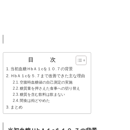
目 次
当初血糖ＨbＡ１cを１０.７の背景
ＨbＡ１cを５.７まで改善できた主な理由
空腹時血糖値の自己測定の実施
糖質量を押さえた食事への切り替え
糖質を含む飲料は飲まない
間食は殆どやめた
まとめ