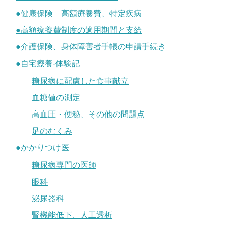
●健康保険 高額療養費、特定疾病
●高額療養費制度の適用期間と支給
●介護保険、身体障害者手帳の申請手続き
●自宅療養-体験記
糖尿病に配慮した食事献立
血糖値の測定
高血圧・便秘、その他の問題点
足のむくみ
●かかりつけ医
糖尿病専門の医師
眼科
泌尿器科
腎機能低下、人工透析