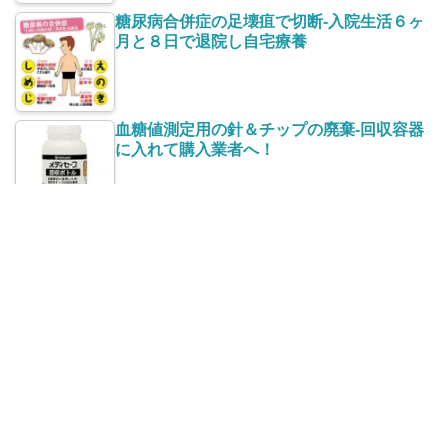
糖尿病合併症の足壊疽で切断-入院生活６ヶ
月と８日で退院し自宅療養
血糖値測定用の針＆チップの廃棄-回収容器
に入れて購入業者へ！
血糖値測定器メディセーフフィットの故
障・測定値異常の点検修理
毎日あんこを食べると糖尿病になる？食材
を選べば血糖値も下がる！