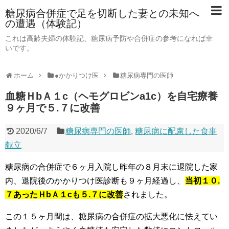
糖尿病合併症で足を切断した妻との未知へ
の遭遇（体験記）
これは高齢夫婦の体験記、糖尿病予防や合併症の参考になれば幸
いです。
ホーム
●かかりつけ医
糖尿病専門の医師
血糖ＨbＡ１c（ヘモグロビンa1c）を自宅療養
９ヶ月で５.７に改善
2020/6/7
糖尿病専門の医師
,
糖尿病に配慮した食事
献立
糖尿病の合併症で６ヶ月入院し昨年の８月末に退院した家
内、退院後のかかりつけ医診断も９ヶ月経過し、
当初１０.
７あったＨbＡ１cも５.７に改善
されました。
この１５ヶ月間は、糖尿病の合併症の拡大悪化に怯えてい