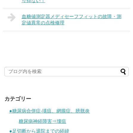
り得ない！
血糖値測定器メディセーフフィットの故障・測
定値異常の点検修理
カテゴリー
●糖尿病合併症-壊疽、網膜症、膀胱炎
糖尿病神経障害⇒壊疽
●足切断から退院までの経緯